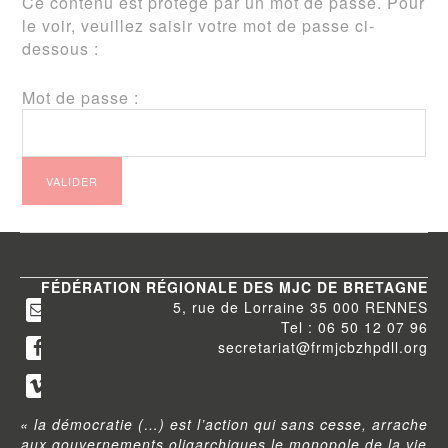
Ce contenu est protégé par un mot de passe. Pour
le voir, veuillez saisir votre mot de passe ci-
dessous :
Mot de passe :
FÉDÉRATION RÉGIONALE DES MJC DE BRETAGNE
5, rue de Lorraine 35 000 RENNES
Tel : 06 50 12 07 96
secretariat@frmjcbzhpdll.org
« la démocratie (…) est l’action qui sans cesse, arrache
aux gouvernements oligarchiques le monopole de la vie