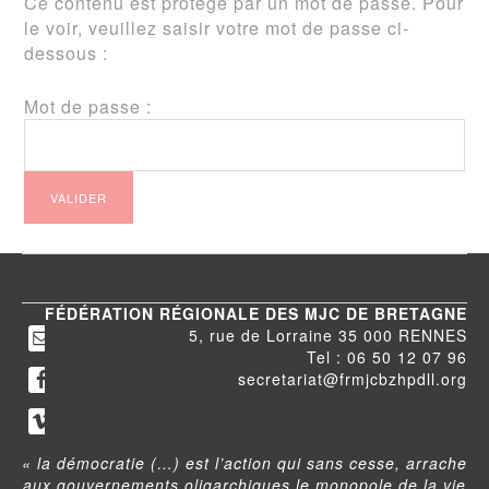
Ce contenu est protégé par un mot de passe. Pour
le voir, veuillez saisir votre mot de passe ci-
dessous :
Mot de passe :
FÉDÉRATION RÉGIONALE DES MJC DE BRETAGNE
5, rue de Lorraine 35 000 RENNES
Tel : 06 50 12 07 96
secretariat@frmjcbzhpdll.org
« la démocratie (…) est l’action qui sans cesse, arrache
aux gouvernements oligarchiques le monopole de la vie